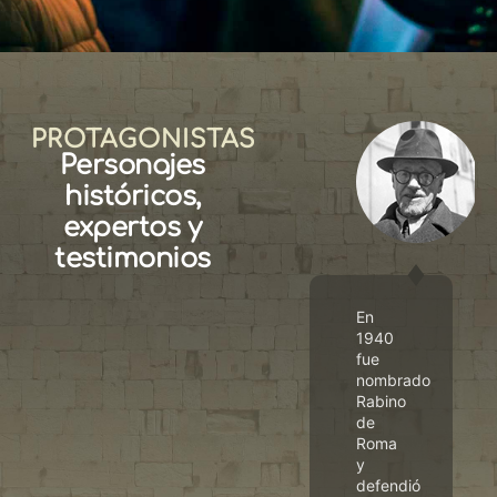
PROTAGONISTAS
Cayetana
Personajes
Luciana
Heidi
Rogowicz
históricos,
Johnson
Testimonio
expertos y
Experta
testimonios
tina
Profesora
En
y
1940
a
doctora
fue
por la
nombrado
Facultad
Rabino
a
de
de
na
Literatura
Roma
Cristiana
y
a.
y
defendió