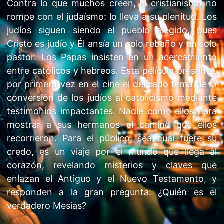
Contra lo que muchos creen, el cristianismo no
rompe con el judaísmo: lo lleva a su plenitud. Los
judíos siguen siendo el pueblo elegido, pues
Cristo es judío y Él ansía un solo rebaño y un solo
pastor. Los Papas insisten en un acercamiento
entre católicos y hebreos. Esta película presenta,
por primera vez en el cine el delicado tema de la
conversión de los judíos al catolicismo mediante
testimonios impactantes. Nadie como ellos para
mostrar a sus hermanos el camino que ellos
recorrieron. Para el público, sea cual fuere su
credo, es un viaje por el mundo que llega al
corazón, revelando misterios y claves que
enlazan el Antiguo y el Nuevo Testamento, y
responden a la gran pregunta: ¿Quién es el
verdadero Mesías?