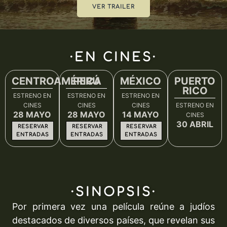
VER TRAILER
·EN CINES·
CENTROAMÉRICA
PERÚ
MÉXICO
PUERTO
RICO
ESTRENO EN
ESTRENO EN
ESTRENO EN
CINES
CINES
CINES
ESTRENO EN
28 MAYO
28 MAYO
14 MAYO
CINES
30 ABRIL
RESERVAR
RESERVAR
RESERVAR
ENTRADAS
ENTRADAS
ENTRADAS
·SINOPSIS·
Por primera vez una película reúne a judíos
destacados de diversos países, que revelan sus