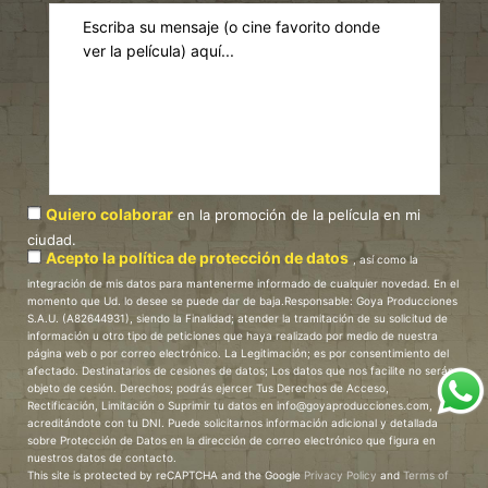
Quiero colaborar
en la promoción de la película en mi
ciudad.
Acepto la política de protección de datos
, así como la
integración de mis datos para mantenerme informado de cualquier novedad. En el
momento que Ud. lo desee se puede dar de baja.Responsable: Goya Producciones
S.A.U. (A82644931), siendo la Finalidad; atender la tramitación de su solicitud de
información u otro tipo de peticiones que haya realizado por medio de nuestra
página web o por correo electrónico. La Legitimación; es por consentimiento del
afectado. Destinatarios de cesiones de datos; Los datos que nos facilite no serán
objeto de cesión. Derechos; podrás ejercer Tus Derechos de Acceso,
Rectificación, Limitación o Suprimir tu datos en info@goyaproducciones.com,
acreditándote con tu DNI. Puede solicitarnos información adicional y detallada
sobre Protección de Datos en la dirección de correo electrónico que figura en
nuestros datos de contacto.
This site is protected by reCAPTCHA and the Google
Privacy Policy
and
Terms of