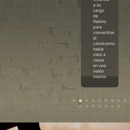
s
a su
cargo
s
de
Rabino
ral
para
a
convertirse
al
oza.
catolicismo:
había
visto a
Jesús
en una
visión
interior.