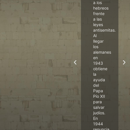
Clásica
a los
San
hebreos
rama
Justino
frente
de la
a las
Universidad
leyes
e
Eclesiástica
antisemitas.
ió
San
Al
Dámaso
llegar
(UESD),
los
a
Cayetana
alemanes
Jonhson
en
unta
está
1943
e
especializada
obtiene
e
en
la
arqueología
ayuda
y
bíblica,
del
ico
el
Papa
judaísmo
Pío XII
y sus
para
lenguas
salvar
nde:
e
judíos.
iconografía
En
comparada.
1944
renuncia